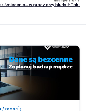
NASTĘPNY WPIS
ez Śmiecenia… w pracy przy biurku? Tak!
IT / POMOC