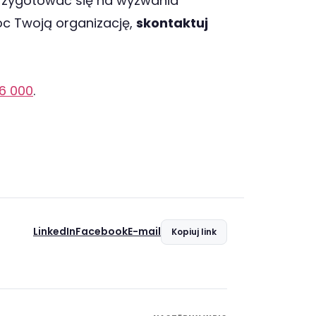
przygotować się na wyzwania
óc Twoją organizację,
skontaktuj
6 000
.
LinkedIn
Facebook
E-mail
Kopiuj link