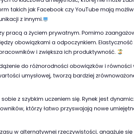
tform takich jak Facebook czy YouTube mają możli
ikacji z innymi.
zy pracą a życiem prywatnym. Pomimo zaangażowa
s między obowiązkami a odpoczynkiem. Elastyczno
pracowników i zwiększa ich produktywność.
 dążenie do różnorodności obowiązków i równości w
rtości umysłowej, tworzą bardziej zrównoważone 
sobie z szybkim uczeniem się. Rynek jest dynamicz
cowników, którzy łatwo przyswajają nowe umiejętn
asu w alternatywnej rzeczywistości, angażuje się