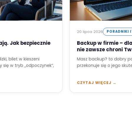
20 lipca 2026
PORADNIKI 
ją. Jak bezpiecznie
Backup w firmie – d
nie zawsze chroni Tw
i, bilet w kieszeni
Masz backup? to dobry po
y się w tryb „odpoczynek”,
przekonuje się o jego sku
CZYTAJ WIĘCEJ →
PHU ELKA Radosław Miczyński
NIP: 929-101-93-6
ul. Kosowa 3A, 66-008 Wilkanowo
REGON: 97008326