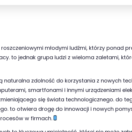
 z roszczeniowymi młodymi ludźmi, którzy ponad p
y. to jednak grupa ludzi z wieloma zaletami, któ
ą naturalna zdolność do korzystania z nowych techn
omputerami, smartfonami i innymi urządzeniami ele
mieniającego się świata technologicznego. do t
nego. to otwiera drogę do innowacji i nowych po
procesów w firmach.
h to kluczowa umiejętność, której nie może zabr