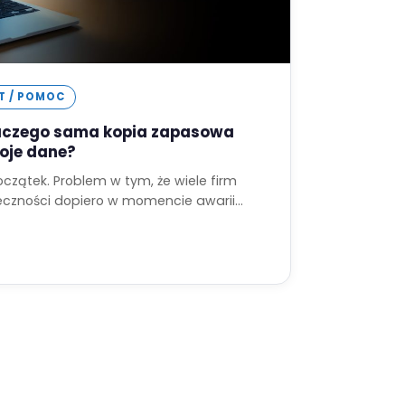
IT / POMOC
laczego sama kopia zapasowa
oje dane?
czątek. Problem w tym, że wiele firm
teczności dopiero w momencie awarii…
7
+48 68 324 77 80
5
kontakt@grupa-elka.pl