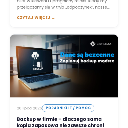
bilet w kieszeni i upragniony relaks. Kiedy my
przełączamy się w tryb „odpoczynek”, nasze
cyfrowe…
CZYTAJ WIĘCEJ →
20 lipca 2026
PORADNIKI IT / POMOC
Backup w firmie – dlaczego sama
kopia zapasowa nie zawsze chroni