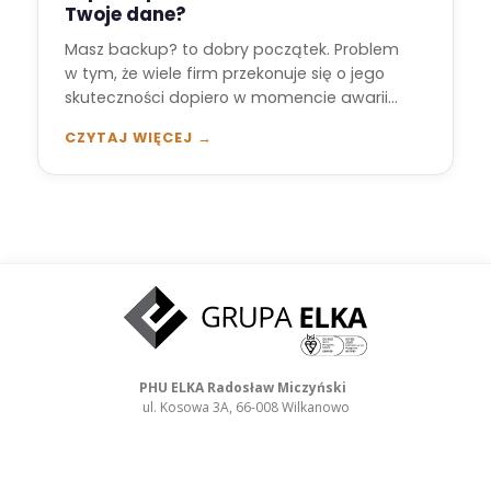
Twoje dane?
Masz backup? to dobry początek. Problem
w tym, że wiele firm przekonuje się o jego
skuteczności dopiero w momencie awarii…
CZYTAJ WIĘCEJ →
PHU ELKA Radosław Miczyński
ul. Kosowa 3A, 66-008 Wilkanowo
NIP: 929-101-93-67
REGON: 970083265