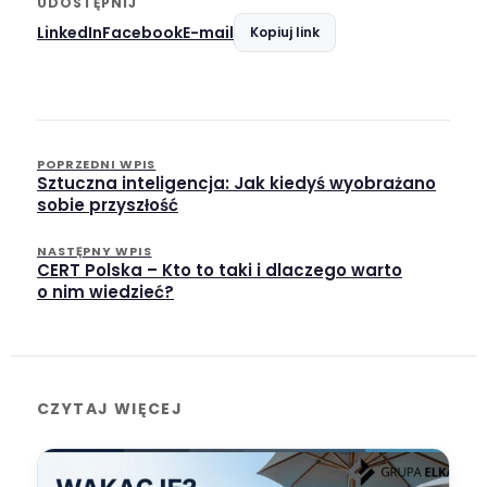
UDOSTĘPNIJ
LinkedIn
Facebook
E-mail
Kopiuj link
POPRZEDNI WPIS
Sztuczna inteligencja: Jak kiedyś wyobrażano
sobie przyszłość
NASTĘPNY WPIS
CERT Polska – Kto to taki i dlaczego warto
o nim wiedzieć?
CZYTAJ WIĘCEJ