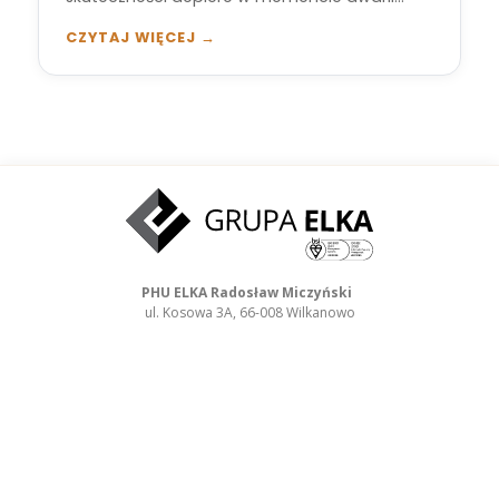
CZYTAJ WIĘCEJ →
PHU ELKA Radosław Miczyński
ul. Kosowa 3A, 66-008 Wilkanowo
NIP: 929-101-93-67
REGON: 970083265
+48 68 324 77 80
kontakt@grupa-elka.pl